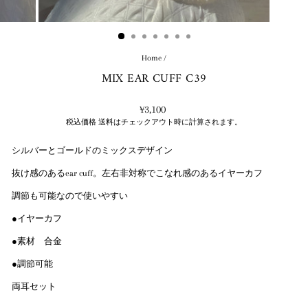
Home
/
MIX EAR CUFF C39
通
¥3,100
常
税込価格
送料はチェックアウト時に計算されます。
料
金
シルバーとゴールドのミックスデザイン
抜け感のあるear cuff。左右非対称でこなれ感のあるイヤーカフ
調節も可能なので使いやすい
●イヤーカフ
●素材 合金
●調節可能
両耳セット