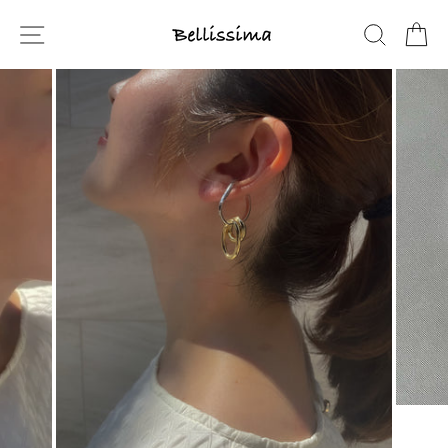
コ
ン
SITE NAVIGATION
SEARCH
C
テ
ン
ツ
に
ス
キ
ッ
プ