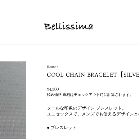
Home
/
COOL CHAIN BRACELET【SILV
通
¥4,300
常
税込価格
送料はチェックアウト時に計算されます。
料
金
クールな印象のデザイン ブレスレット。
ユニセックスで、メンズでも使えるデザインと
● ブレスレット