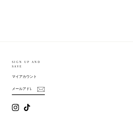
COOL CHAIN BRACELET【SILVER925】B4
¥4,300
SIGN UP AND
SAVE
マイアカウント
メ
ー
ル
ア
ド
レ
Instagram
TikTok
ス