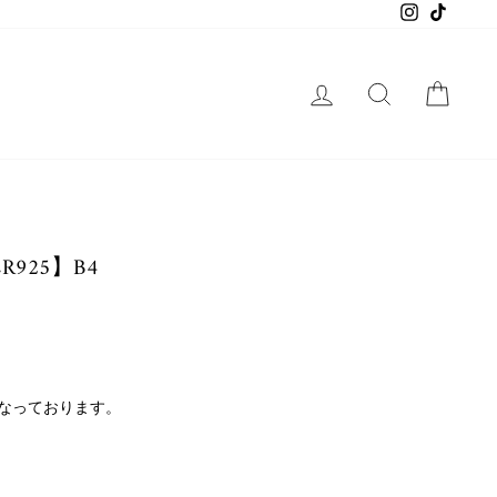
Instagram
TikTok
ログイン
SEARCH
CART
ER925】B4
なっております。