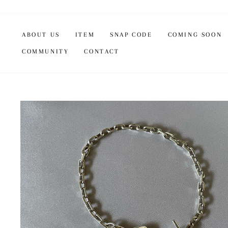
コ
ン
テ
ン
ABOUT US
ITEM
SNAP CODE
COMING SOON
ツ
COMMUNITY
CONTACT
に
ス
キ
ッ
プ